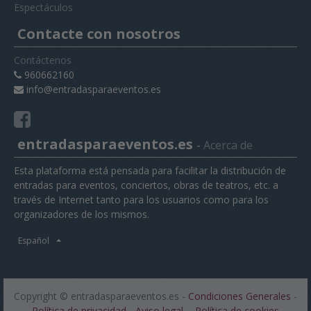
Espectáculos
Contacte con nosotros
Contáctenos
960662160
info@entradasparaeventos.es
entradasparaeventos.es
-
Acerca de
Esta plataforma está pensada para facilitar la distribución de
entradas para eventos, conciertos, obras de teatros, etc. a
través de Internet tanto para los usuarios como para los
organizadores de los mismos.
Español
Copyright ©
entradasparaeventos.es
-
Condiciones Generales
-
Política de privacidad
-
Aviso legal
-
Política de cookies