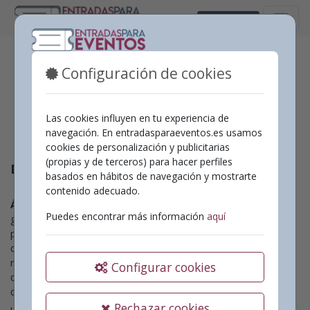
Castellano
Condiciones Generales
Configuración de cookies
Las cookies influyen en tu experiencia de
navegación. En entradasparaeventos.es usamos
cookies de personalización y publicitarias
(propias y de terceros) para hacer perfiles
DATOS IDENTIFICATIVOS DE LA EMPRESA:
basados en hábitos de navegación y mostrarte
contenido adecuado.
ÁMBITO DEL CONTRATO:
Las presentes condiciones
Puedes encontrar más información
aquí
generales de compra se aplican a la venta de todos los
productos y servicios de nuestra página web. Los clientes
deberán ser mayores de edad (+18 años) y los pagos se
realizarán única y exclusivamente en Euros. Se le reserva el
Configurar cookies
derecho a cancelar la cuenta de acceso de un cliente si se
detectan actos fraudulentos,especulativos o de mala fe en la
Rechazar cookies
utilización de este servicio.