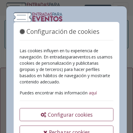
Castellano
Para poder realizar cualquier compra es necesario
Configuración de cookies
estar registrado. Si no lo está todavía, puede
registrarse desde el seguiente enlace.
Registrarse
.
Las cookies influyen en tu experiencia de
navegación. En entradasparaeventos.es usamos
cookies de personalización y publicitarias
(propias y de terceros) para hacer perfiles
basados en hábitos de navegación y mostrarte
Dirección de correo electrónico
contenido adecuado.
Puedes encontrar más información
aquí
Contraseña
Configurar cookies
Rechazar cookies