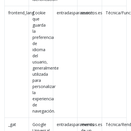
frontend_lang
Cookie
entradasparaeventos.es
sesion
Técnica/Fun
que
guarda
la
preferencia
de
idioma
del
usuario,
generalmente
utilizada
para
personalizar
la
experiencia
de
navegación.
_gat
Google
entradasparaeventos.es
menos
Técnica/Rend
Universal
de un