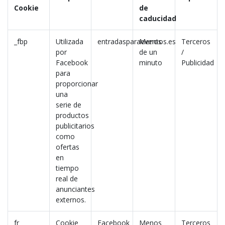
Cookie
de
caducidad
_fbp
Utilizada
entradasparaeventos.es
Menos
Terceros
por
de un
/
Facebook
minuto
Publicidad
para
proporcionar
una
serie de
productos
publicitarios
como
ofertas
en
tiempo
real de
anunciantes
externos.
fr
Cookie
Facebook
Menos
Terceros