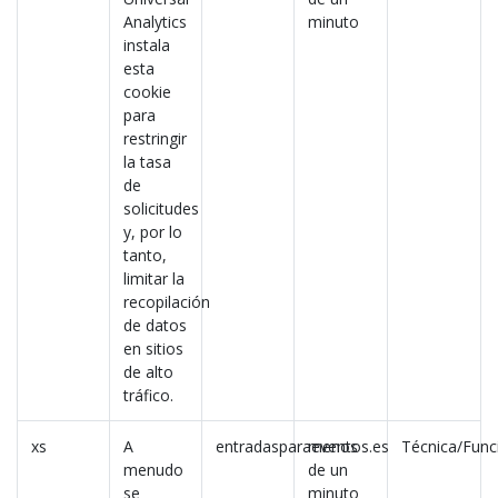
Analytics
minuto
instala
esta
cookie
para
restringir
la tasa
de
solicitudes
y, por lo
tanto,
limitar la
recopilación
de datos
en sitios
de alto
tráfico.
xs
A
entradasparaeventos.es
menos
Técnica/Fun
menudo
de un
se
minuto