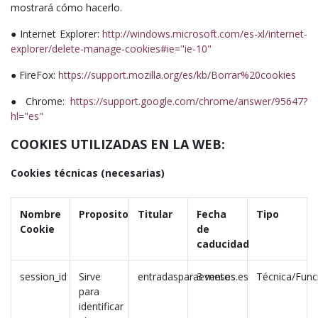
mostrará cómo hacerlo.
● Internet Explorer:
http://windows.microsoft.com/es-xl/internet-
explorer/delete-manage-cookies#ie="ie-10"
● FireFox:
https://support.mozilla.org/es/kb/Borrar%20cookies
● Chrome:
https://support.google.com/chrome/answer/95647?
hl="es"
COOKIES UTILIZADAS EN LA WEB:
Cookies técnicas (necesarias)
Nombre
Proposito
Titular
Fecha
Tipo
Cookie
de
caducidad
session_id
Sirve
entradasparaeventos.es
3 meses
Técnica/Fun
para
identificar