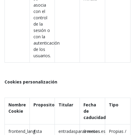
asocia
con el
control
de la
sesión o
con la
autenticación
de los
usuarios.
Cookies personalización
Nombre
Proposito
Titular
Fecha
Tipo
Cookie
de
caducidad
frontend_lang
Esta
entradasparaeventos.es
3 meses
Propias /