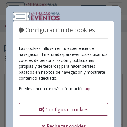
Castellano
Espectáculos
Configuración de cookies
Programación
Las cookies influyen en tu experiencia de
navegación. En entradasparaeventos.es usamos
Espectáculos
cookies de personalización y publicitarias
(propias y de terceros) para hacer perfiles
basados en hábitos de navegación y mostrarte
contenido adecuado.
Garfio i el llegat de
Puedes encontrar más información
aquí
Peter Pan de JM
Gestión Teatral
Configurar cookies
Fecha:
20/09/2026
|
Hora:
18:00
Teatro
Rechazar cookies