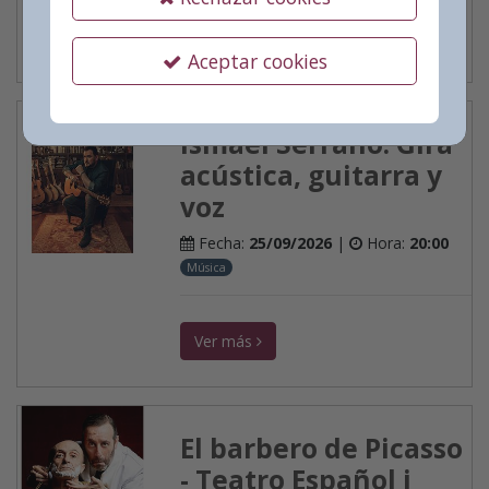
Ver más
Aceptar cookies
Ismael Serrano. Gira
acústica, guitarra y
voz
Fecha:
25/09/2026
|
Hora:
20:00
Música
Ver más
El barbero de Picasso
- Teatro Español i