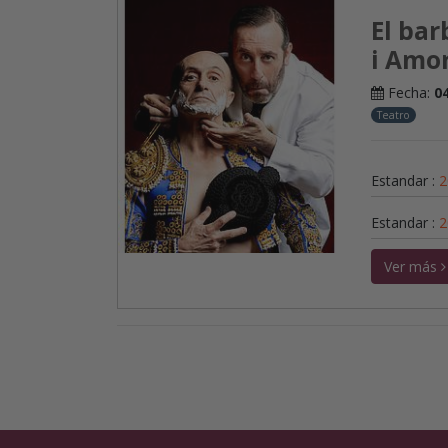
El bar
i Amor
Fecha:
0
Teatro
Estandar
:
2
Estandar
:
2
Ver más