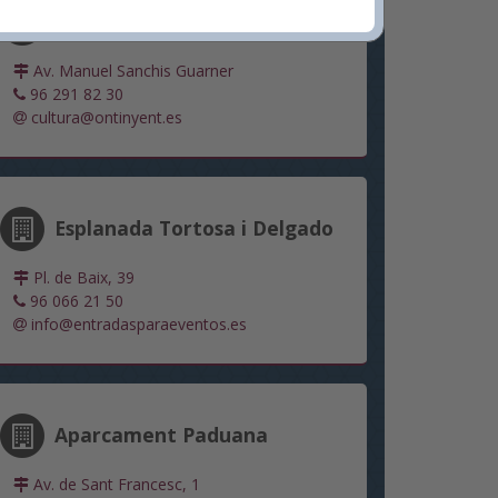
Sala Gomis
Av. Manuel Sanchis Guarner
96 291 82 30
cultura@ontinyent.es
Esplanada Tortosa i Delgado
Pl. de Baix, 39
96 066 21 50
info@entradasparaeventos.es
Aparcament Paduana
Av. de Sant Francesc, 1