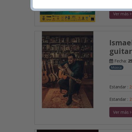
Estandar
:
4
Ver más
Ismael
guitar
Fecha:
2
Música
Estandar
:
2
Estandar
:
2
Ver más