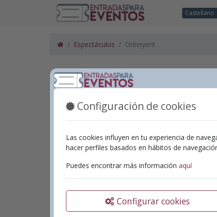
Castellano
Espectáculos
Ontinyent
Programación
Espectáculos en
Ontinyent
Configuración de cookies
Las cookies influyen en tu experiencia de naveg
Garfio
hacer perfiles basados en hábitos de navegaci
Gestió
Puedes encontrar más información
aquí
Fecha:
2
Teatro
Configurar cookies