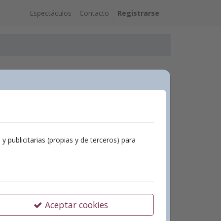
Espectáculos
Contacto
Registrarse
Ubicaciones
Teatre Echegaray
publicitarias (propias y de terceros) para
Plaça Sant Domingo, 17
96 291 82 30
cultura@ontinyent.es
Aceptar cookies