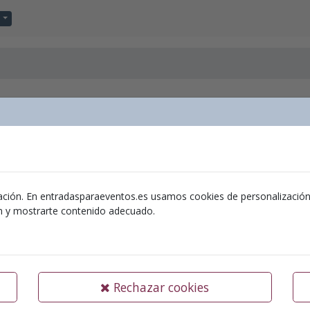
ación. En entradasparaeventos.es usamos cookies de personalización y 
 i el llegat de Peter Pan de JM
ón y mostrarte contenido adecuado.
n Teatral
0/09/2026
|
Hora:
18:00
Rechazar cookies