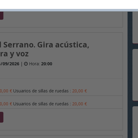
,00
€
 Serrano. Gira acústica,
ra y voz
5/09/2026
|
Hora:
20:00
0,00
€
Usuarios de sillas de ruedas
:
20,00
€
0,00
€
Usuarios de sillas de ruedas
:
20,00
€