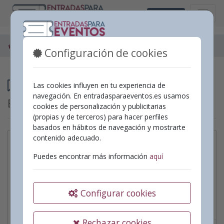
Valencià
Espectacles
Configuración de cookies
Programació
Las cookies influyen en tu experiencia de
navegación. En entradasparaeventos.es usamos
Espectacles
cookies de personalización y publicitarias
(propias y de terceros) para hacer perfiles
basados en hábitos de navegación y mostrarte
contenido adecuado.
Garfio i el llegat de
Puedes encontrar más información
aquí
Peter Pan de JM
Gestión Teatral
Configurar cookies
Data:
20/09/2026
|
Hora:
18:00
Teatro
Rechazar cookies