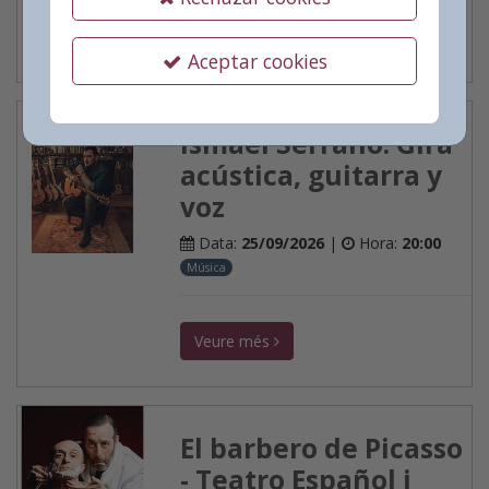
Veure més
Aceptar cookies
Ismael Serrano. Gira
acústica, guitarra y
voz
Data:
25/09/2026
|
Hora:
20:00
Música
Veure més
El barbero de Picasso
- Teatro Español i