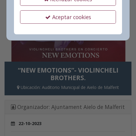
Aceptar cookies
“NEW EMOTIONS”- VIOLINCHELI
BROTHERS.
Ubicación:
Auditorio Municipal de Aielo de Malferit
Organizador:
Ajuntament Aielo de Malferit
22-10-2023