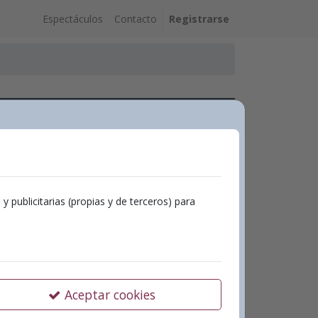
Espectáculos
Contacto
Registrarse
ls cucs”
Echegaray
publicitarias (propias y de terceros) para
ls cucs”
Aceptar cookies
 – 20:00h sessió públic general
sessió públic en general