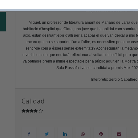
Espectacle de teatre – du
Miguel, un professor de literatura amant de Mariano de Larra que
habitació d'hospital que Clara, una jove que ha oblidat com somriure.
això, estan desitjant eixir d'allí per a acabar el que van deixar a mig 
encara que no se suporten l'un a l'altre, es necessiten per a acons
sentir-se com a éssers sense extremitats? Aconseguiran la metamo
divertit i emotiu que ens farà reflexionar al voltant del suïcidi però
va obtindre premi a millor espectacle per a públic adult en la Mostra d
Sala Russafa i va ser candidat a premis Max 2022 
Intèrprets: Sergio Caballero
Calidad