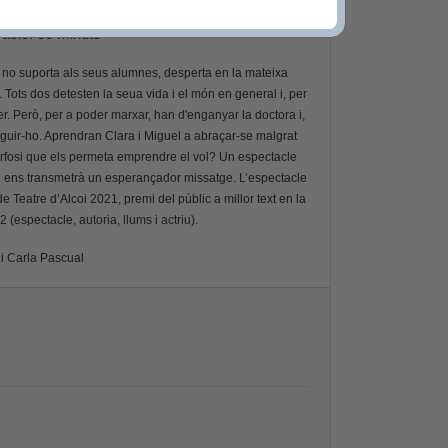
ració: 80 minuts
 no suporta als seus alumnes, desperta en la mateixa
 Tots dos detesten la seua vida i el món en general i, per
fer. Però, per a poder marxar, han d'enganyar la doctora i,
eguir-ho. Aprendran Clara i Miguel a abraçar-se malgrat
rfosi que els permeta emprendre el vol? Un espectacle
 que ens transmetrà un esperançador missatge. L’espectacle
e Teatre d’Alcoi 2021, premi del públic a millor text en la
(espectacle, autoria, llums i actriu).
 i Carla Pascual