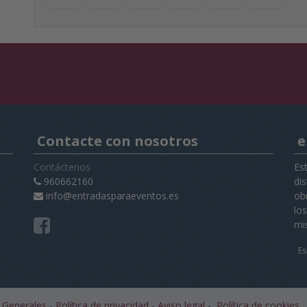
Contacte con nosotros
e
Contáctenos
Es
960662160
di
info@entradasparaeventos.es
obr
lo
mi
Es
 Generales
-
Política de privacidad
-
Aviso legal
-
Política de cookies