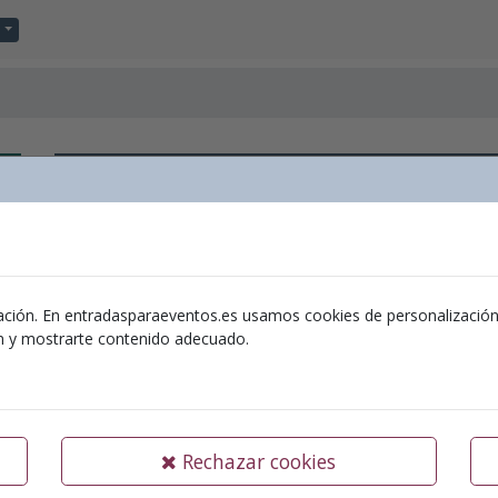
“L´Abraçada de
Ubicación:
Teatre 
Organizador:
Ajuntament d'Ontinyent
ación. En entradasparaeventos.es usamos cookies de personalización y 
ón y mostrarte contenido adecuado.
03-05-2024
“L´Abraçada de
Rechazar cookies
Teatre Echegaray – divendres 03 de maig
8 € (general) – 6 € (descomptes) 