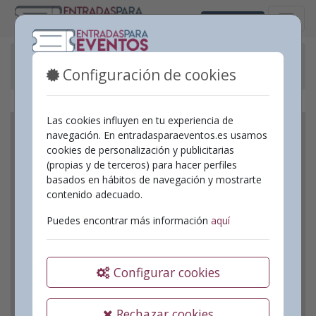
Castellano
Eventos pasados
Configuración de cookies
Monòleg "Senyora de la comèdia" amb Maria Juan
Las cookies influyen en tu experiencia de
navegación. En entradasparaeventos.es usamos
cookies de personalización y publicitarias
(propias y de terceros) para hacer perfiles
basados en hábitos de navegación y mostrarte
contenido adecuado.
Puedes encontrar más información
aquí
Configurar cookies
Rechazar cookies