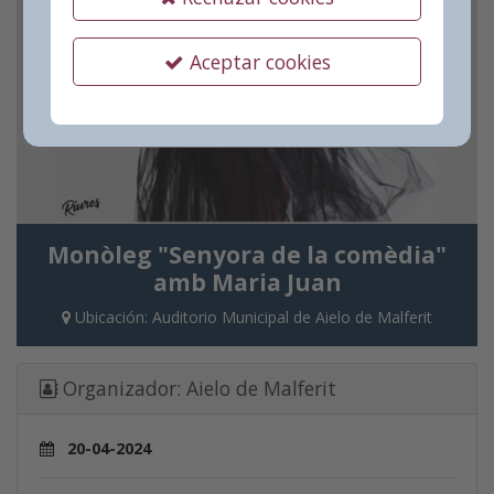
Aceptar cookies
Monòleg "Senyora de la comèdia"
amb Maria Juan
Ubicación:
Auditorio Municipal de Aielo de Malferit
Organizador:
Aielo de Malferit
20-04-2024