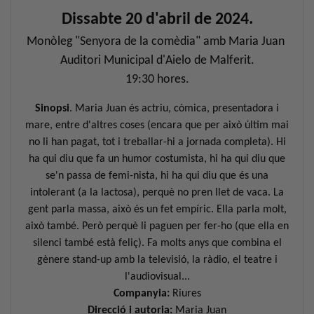
Dissabte 20 d'abril de 2024.
Monòleg "Senyora de la comèdia" amb Maria Juan
Auditori Municipal d'Aielo de Malferit.
19:30 hores.
COMPRAR ENTRADES
Sinopsi
. Maria Juan és actriu, còmica, presentadora i
mare, entre d'altres coses (encara que per això últim mai
no li han pagat, tot i treballar-hi a jornada completa). Hi
ha qui diu que fa un humor costumista, hi ha qui diu que
se'n passa de femi-nista, hi ha qui diu que és una
intolerant (a la lactosa), perquè no pren llet de vaca. La
gent parla massa, això és un fet empíric. Ella parla molt,
això també. Però perquè li paguen per fer-ho (que ella en
silenci també està feliç). Fa molts anys que combina el
gènere stand-up amb la televisió, la ràdio, el teatre i
l'audiovisual...
Companyia:
Riures
Direcció i autoria:
Maria Juan