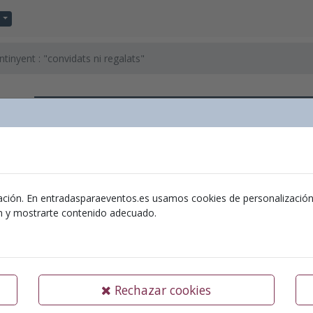
ntinyent : "convidats ni regalats"
Agrupació Artística d´Ontinyent
Ubicación:
Teatre 
Organizador:
Agrupació Músical Ontinyent
ación. En entradasparaeventos.es usamos cookies de personalización y 
ón y mostrarte contenido adecuado.
05-10-2024
Agrupació Artística d´Ontinyent 
Rechazar cookies
Teatre Echegaray – dissabte 05