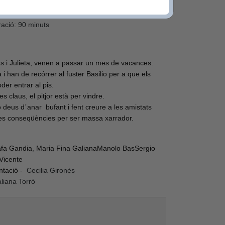
descomptes)
ració: 90 minuts
más i Julieta, venen a passar un mes de vacances.
 i han de recórrer al fuster Basilio per a que els
oder entrar al pis.
 claus, el pitjor està per vindre.
 deus d´anar bufant i fent creure a les amistats
 les conseqüències per ser massa xarrador.
fa Gandia
,
Maria Fina Galiana
Manolo Bas
Sergio
Vicente
ntació -
Cecilia Gironés
liana Torró