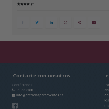
Contacte con nosotros
e
Contáctenos
Es
960662160
di
info@entradasparaeventos.es
obr
lo
mi