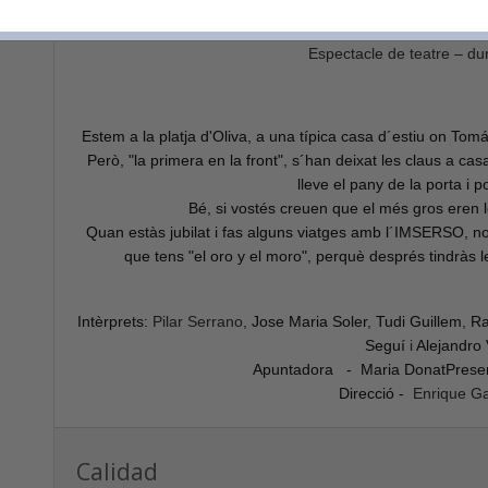
8 € (general) – 6 € (
Espectacle de teatre – du
Estem a la platja d'Oliva, a una típica casa d´estiu on To
Però, "la primera en la front", s´han deixat les claus a casa
lleve el pany de la porta i p
Bé, si vostés creuen que el més gros eren les
Quan estàs jubilat i fas alguns viatges amb l´IMSERSO, no
que tens "el oro y el moro", perquè després tindràs
Intèrprets:
Pilar Serrano
,
Jose Maria Soler
,
Tudi Guillem
,
Ra
Seguí
i
Alejandro 
Apuntadora - Maria Donat
Prese
Direcció -
Enrique Ga
Calidad