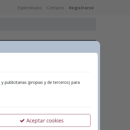
Espectáculos
Contacto
Registrarse
 : "convidats ni regalats"
Echegaray
publicitarias (propias y de terceros) para
: "convidats ni regalats"
Aceptar cookies
 d´octubre – 19:00 h