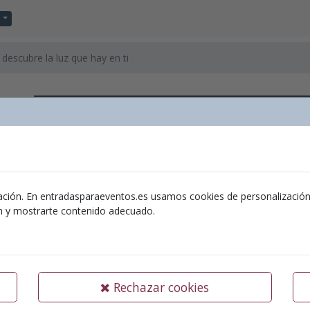
descubre la luz que hay en ti
Atrévete a conocerte y descub
Ubicación:
Sala
Organizador:
Caixa Ontinyent
ación. En entradasparaeventos.es usamos cookies de personalización y 
ón y mostrarte contenido adecuado.
11-05-2025
Atrévete a conocerte y descub
Rechazar cookies
Domingo 11 de m