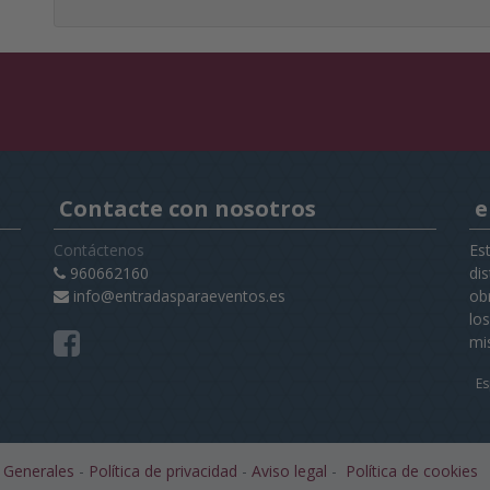
Contacte con nosotros
e
Contáctenos
Es
960662160
di
info@entradasparaeventos.es
obr
lo
mi
Es
 Generales
-
Política de privacidad
-
Aviso legal
-
Política de cookies