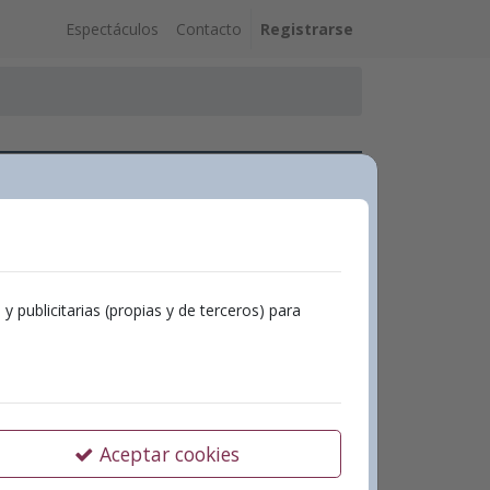
Espectáculos
Contacto
Registrarse
re la luz que hay en ti
 Gomis
publicitarias (propias y de terceros) para
re la luz que hay en ti
Aceptar cookies
ayo 2025