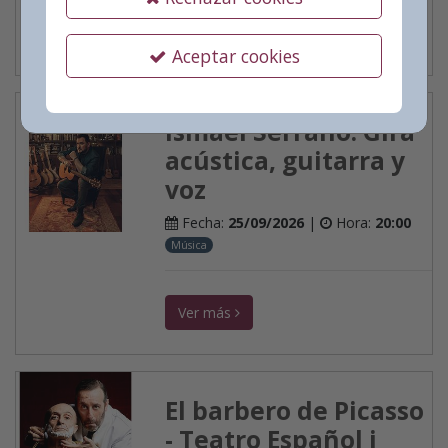
Ver más
Aceptar cookies
Ismael Serrano. Gira
acústica, guitarra y
voz
Fecha:
25/09/2026
|
Hora:
20:00
Música
Ver más
El barbero de Picasso
- Teatro Español i