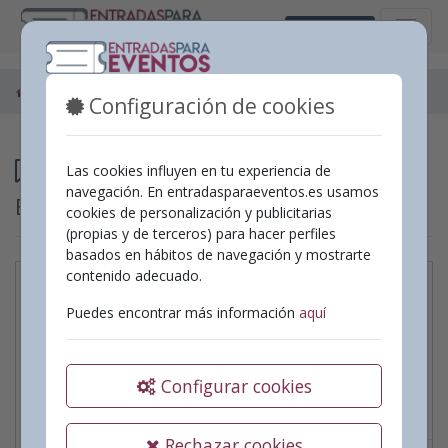
Castellano
Espectáculos
Configuración de cookies
Programación
Las cookies influyen en tu experiencia de
navegación. En entradasparaeventos.es usamos
Espectáculos
cookies de personalización y publicitarias
(propias y de terceros) para hacer perfiles
basados en hábitos de navegación y mostrarte
contenido adecuado.
Garfio i el llegat de
Puedes encontrar más información
aquí
Peter Pan de JM
Gestión Teatral
Configurar cookies
Fecha:
20/09/2026
|
Hora:
18:00
Teatro
Rechazar cookies