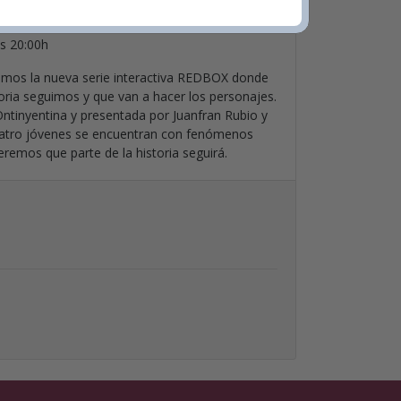
da
s 20:00h
namos la nueva serie interactiva REDBOX donde
toria seguimos y que van a hacer los personajes.
Ontinyentina y presentada por Juanfran Rubio y
uatro jóvenes se encuentran con fenómenos
veremos que parte de la historia seguirá.