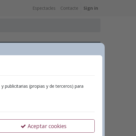
Espectacles
Contacte
Sign in
tivo Redbox
 Gomis
s Series Entertainment
publicitarias (propias y de terceros) para
ivo Redbox
Aceptar cookies
 octubre – 20:30h