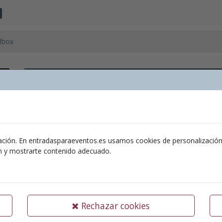
dbox
Estreno Interac
Ubicación:
Sala
Organizador:
Asociación Cultural Conecter
ación. En entradasparaeventos.es usamos cookies de personalización y 
ón y mostrarte contenido adecuado.
11-10-2024
Estreno Interact
Rechazar cookies
Sala Gomis – viernes 11 de