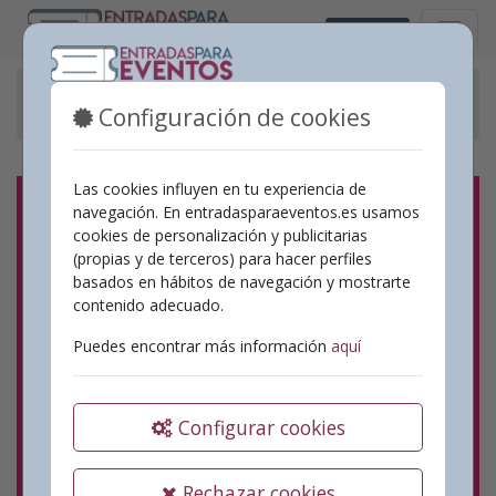
Valencià
Eventos pasados
Configuración de cookies
Concert Andreu Valor “A mamar tots els versos”
Las cookies influyen en tu experiencia de
navegación. En entradasparaeventos.es usamos
cookies de personalización y publicitarias
(propias y de terceros) para hacer perfiles
basados en hábitos de navegación y mostrarte
contenido adecuado.
Puedes encontrar más información
aquí
Configurar cookies
Rechazar cookies