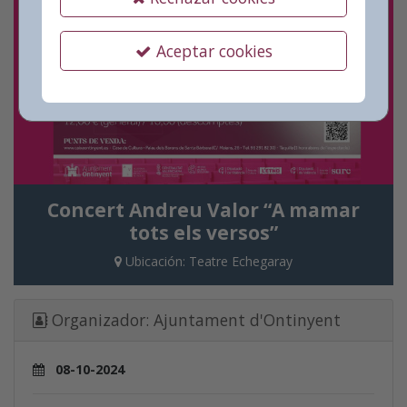
Aceptar cookies
Concert Andreu Valor “A mamar
tots els versos”
Ubicación:
Teatre Echegaray
Organizador:
Ajuntament d'Ontinyent
08-10-2024