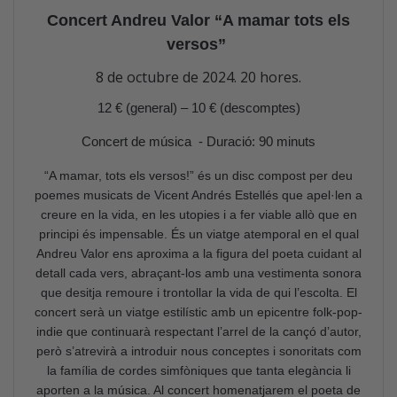
Concert Andreu Valor “A mamar tots els
versos”
8 de octubre de 2024. 20 hores.
12 € (general) – 10 € (descomptes)
Concert de música - Duració: 90 minuts
“A mamar, tots els versos!” és un disc compost per deu
poemes musicats de Vicent Andrés Estellés que apel·len a
creure en la vida, en les utopies i a fer viable allò que en
principi és impensable. És un viatge atemporal en el qual
Andreu Valor ens aproxima a la figura del poeta cuidant al
detall cada vers, abraçant-los amb una vestimenta sonora
que desitja remoure i trontollar la vida de qui l’escolta. El
concert serà un viatge estilístic amb un epicentre folk-pop-
indie que continuarà respectant l’arrel de la cançó d’autor,
però s’atrevirà a introduir nous conceptes i sonoritats com
la família de cordes simfòniques que tanta elegància li
aporten a la música. Al concert homenatjarem el poeta de