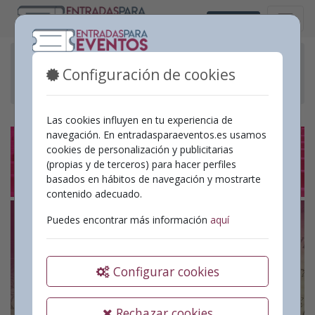
Valencià
Eventos pasados
Configuración de cookies
Concert 300 aniversari composició Motets de la
Purissima amb la Coral Catedralicia de València
Las cookies influyen en tu experiencia de
navegación. En entradasparaeventos.es usamos
cookies de personalización y publicitarias
(propias y de terceros) para hacer perfiles
basados en hábitos de navegación y mostrarte
contenido adecuado.
Puedes encontrar más información
aquí
Configurar cookies
Rechazar cookies