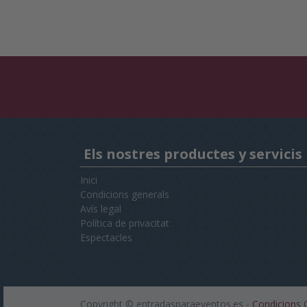
Els nostres productes y servicis
Inici
Condicions generals
Avís legal
Política de privacitat
Espectacles
Copyright ©
entradasparaeventos.es
-
Condicions 