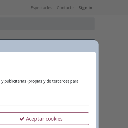
Espectacles
Contacte
Sign in
Veus
l de Aielo de Malferit
publicitarias (propias y de terceros) para
eus”
Aceptar cookies
o de Malferit.