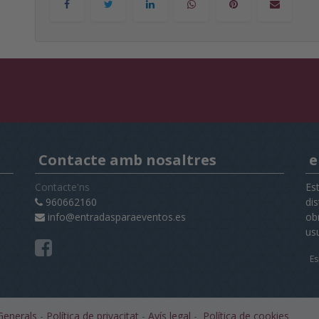
Contacte amb nosaltres
e
Contacte'ns
Es
960662160
di
info@entradasparaeventos.es
obr
us
Es
Generals
-
Política de privacitat
-
Avís legal
-
Política de cookies