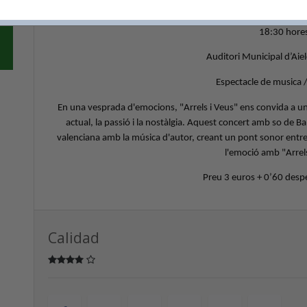
18 de maig de 
18:30 hore
Auditori Municipal d’Aiel
Espectacle de musica 
En una vesprada d'emocions, "Arrels i Veus" ens convida a un v
actual, la passió i la nostàlgia. Aquest concert amb so de B
valenciana amb la música d'autor, creant un pont sonor entre l
l'emoció amb "Arrels
Preu 3 euros + 0’60 despe
Calidad