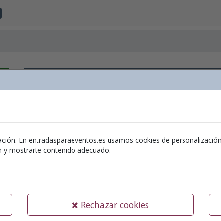
Arrels i 
Ubicación:
Auditorio Municipa
Organizador:
Ajuntament Aielo de Malferit
ación. En entradasparaeventos.es usamos cookies de personalización y 
ón y mostrarte contenido adecuado.
18-05-2025
“Arrels i V
Rechazar cookies
Auditori Municipal d’Aiel