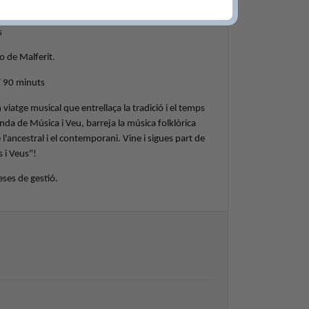
2025.
s
o de Malferit.
/ 90 minuts
iatge musical que entrellaça la tradició i el temps
anda de Música i Veu, barreja la música folklòrica
'ancestral i el contemporani. Vine i sigues part de
 i Veus"!
ses de gestió.