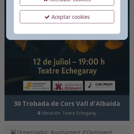
Aceptar cookies
30 Trobada de Cors Vall d'Albaida
Ubicación:
Teatre Echegaray
Organizador:
Ajuntament d'Ontinyent