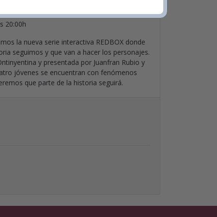
da
s 20:00h
namos la nueva serie interactiva REDBOX donde
toria seguimos y que van a hacer los personajes.
Ontinyentina y presentada por Juanfran Rubio y
uatro jóvenes se encuentran con fenómenos
veremos que parte de la historia seguirá.