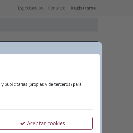
Espectáculos
Contacto
Registrarse
tivo Redbox
 Gomis
s Series Entertainment
publicitarias (propias y de terceros) para
ivo Redbox
Aceptar cookies
 octubre – 20:30h