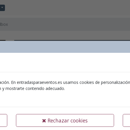
dbox
Estreno Interac
Ubicación:
Sala
Organizador:
Asociación Cultural Conecter
ación. En entradasparaeventos.es usamos cookies de personalización y 
ón y mostrarte contenido adecuado.
11-10-2024
Estreno Interact
Rechazar cookies
Sala Gomis – viernes 11 de