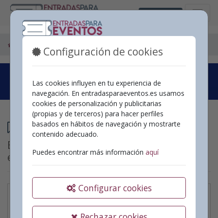
Castellano
Espectáculos
Ontinyent
Teatre Echegaray
Configuración de cookies
Las cookies influyen en tu experiencia de
navegación. En entradasparaeventos.es usamos
cookies de personalización y publicitarias
(propias y de terceros) para hacer perfiles
Programación
basados en hábitos de navegación y mostrarte
contenido adecuado.
Espectáculos en
Teatre Echegaray
Puedes encontrar más información
aquí
en
Ontinyent
Configurar cookies
Ismael Serrano. Gira
acústica, guitarra y
Rechazar cookies